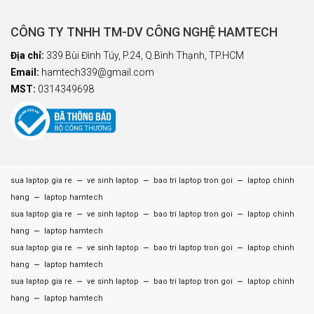
CÔNG TY TNHH TM-DV CÔNG NGHỆ HAMTECH
Địa chỉ:
339 Bùi Đình Túy, P.24, Q.Bình Thạnh, TP.HCM
Email:
hamtech339@gmail.com
MST:
0314349698
–
–
–
sua laptop gia re
ve sinh laptop
bao tri laptop tron goi
laptop chinh
–
hang
laptop hamtech
–
–
–
sua laptop gia re
ve sinh laptop
bao tri laptop tron goi
laptop chinh
–
hang
laptop hamtech
–
–
–
sua laptop gia re
ve sinh laptop
bao tri laptop tron goi
laptop chinh
–
hang
laptop hamtech
–
–
–
sua laptop gia re
ve sinh laptop
bao tri laptop tron goi
laptop chinh
–
hang
laptop hamtech