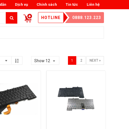
dẫn
Dịch vụ
Chính sách
Tin tức
Liên hệ
HOTLINE
0888.123.223
Show 12
1
2
NEXT »