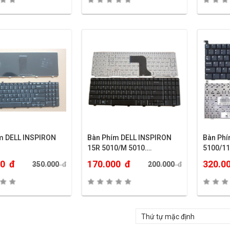
m DELL INSPIRON
Bàn Phím DELL INSPIRON
Bàn Phí
15R 5010/M 5010….
5100/1
00
đ
170.000
đ
320.0
350.000
đ
200.000
đ