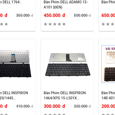
m DELL 1764..
Bàn Phím DELL ADAMO 13-
Bàn Phí
A101 (ĐEN)
00
đ
450.000
đ
650.0
350.000
đ
500.000
đ
m DELL INSPIRON
Bàn Phím DELL INSPIRON
Bàn Phí
20/1445…
1464/XPS 15-L501X…
14R 40
00
đ
300.000
đ
200.0
410.000
đ
330.000
đ