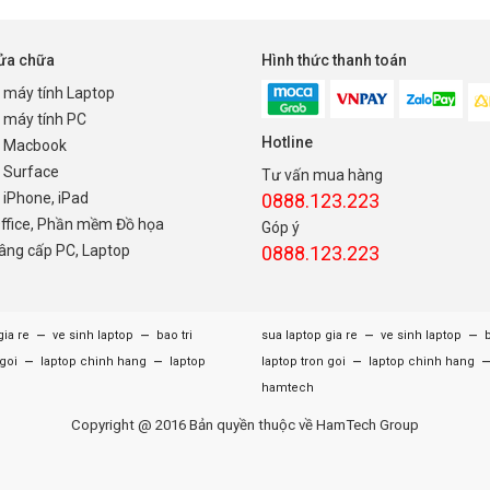
sửa chữa
Hình thức thanh toán
 máy tính Laptop
 máy tính PC
Hotline
 Macbook
 Surface
Tư vấn mua hàng
iPhone, iPad
0888.123.223
Office, Phần mềm Đồ họa
Góp ý
nâng cấp PC, Laptop
0888.123.223
–
–
–
–
gia re
ve sinh laptop
bao tri
sua laptop gia re
ve sinh laptop
b
–
–
–
 goi
laptop chinh hang
laptop
laptop tron goi
laptop chinh hang
hamtech
Copyright @ 2016 Bản quyền thuộc về HamTech Group