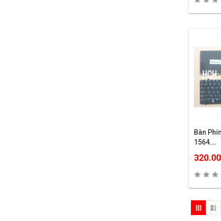
Bàn Phí
1564….
320.0