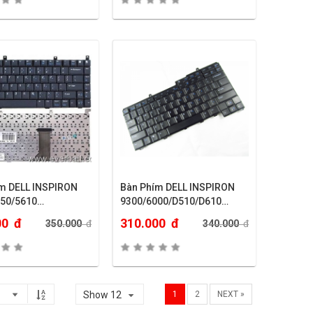
m DELL INSPIRON
Bàn Phím DELL INSPIRON
150/5610…
9300/6000/D510/D610…
00
đ
310.000
đ
350.000
đ
340.000
đ
Show 12
1
2
NEXT »