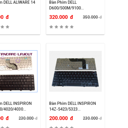
m DELL ALIWARE 14
Bàn Phím DELL
D600/500M/9100…
00
đ
320.000
đ
350.000
đ
m DELL INSPIRON
Bàn Phím DELL INSPIRON
10/4020/4030…
14Z-5423/5323…
00
đ
200.000
đ
230.000
đ
230.000
đ