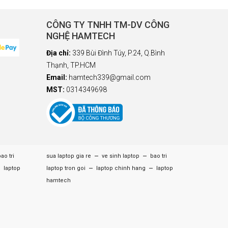
CÔNG TY TNHH TM-DV CÔNG
NGHỆ HAMTECH
Địa chỉ:
339 Bùi Đình Túy, P.24, Q.Bình
Thạnh, TP.HCM
Email:
hamtech339@gmail.com
MST:
0314349698
–
–
ao tri
sua laptop gia re
ve sinh laptop
bao tri
–
–
–
laptop
laptop tron goi
laptop chinh hang
laptop
hamtech