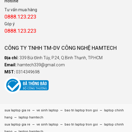
Hotline
Tư vấn mua hàng
0888.123.223
Góp ý
0888.123.223
CÔNG TY TNHH TM-DV CÔNG NGHỆ HAMTECH
Địa chỉ:
339 Bùi Đình Túy, P.24, Q.Bình Thạnh, TP.HCM
Email:
hamtech339@gmail.com
MST:
0314349698
–
–
–
sua laptop gia re
ve sinh laptop
bao tri laptop tron goi
laptop chinh
–
hang
laptop hamtech
–
–
–
sua laptop gia re
ve sinh laptop
bao tri laptop tron goi
laptop chinh
–
hang
laptop hamtech