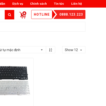
dẫn
Dịch vụ
Chính sách
Tin tức
Liên hệ
HOTLINE
0888.123.223
Show 12