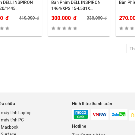
m DELL INSPIRON
Bàn Phím DELL INSPIRON
Bàn Ph
20/1445…
1464/XPS 15-L501X…
00
đ
300.000
đ
270.0
410.000
đ
330.000
đ
sửa chữa
Hình thức thanh toán
 máy tính Laptop
 máy tính PC
Hotline
 Macbook
 Surface