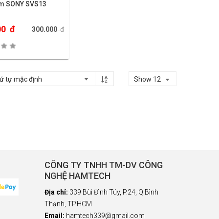
ím SONY SVS13
00
đ
300.000
đ
Show 12
CÔNG TY TNHH TM-DV CÔNG
NGHỆ HAMTECH
Địa chỉ:
339 Bùi Đình Túy, P.24, Q.Bình
Thạnh, TP.HCM
Email:
hamtech339@gmail.com