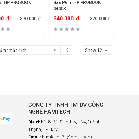
ím HP PROBOOK
Bàn Phím HP PROBOOK
4440S
00
đ
340.000
đ
370.000
đ
370.000
đ
Show 12
CÔNG TY TNHH TM-DV CÔNG
NGHỆ HAMTECH
Địa chỉ:
339 Bùi Đình Túy, P.24, Q.Bình
Thạnh, TP.HCM
Email:
hamtech339@gmail.com