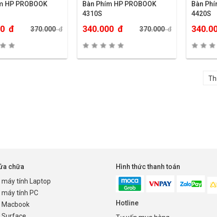
ím HP PROBOOK
Bàn Phím HP PROBOOK
Bàn Ph
4310S
4420S
00
đ
340.000
đ
340.0
370.000
đ
370.000
đ
sửa chữa
Hình thức thanh toán
 máy tính Laptop
 máy tính PC
Hotline
 Macbook
 Surface