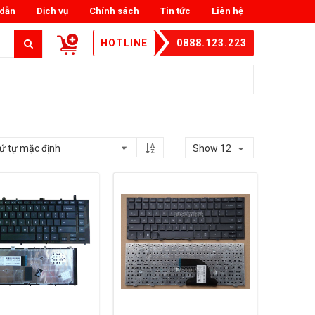
dẫn
Dịch vụ
Chính sách
Tin tức
Liên hệ
HOTLINE
0888.123.223
Show 12