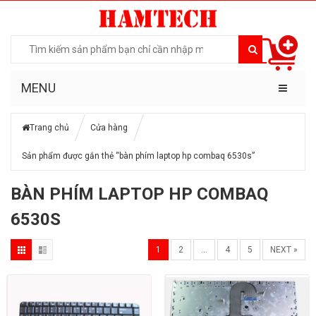
MENU
Trang chủ
Cửa hàng
Sản phẩm được gắn thẻ “bàn phím laptop hp combaq 6530s”
BÀN PHÍM LAPTOP HP COMBAQ
6530S
1
2
…
4
5
NEXT »