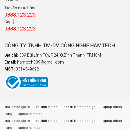
Tư vấn mua hàng
0888.123.223
Góp ý
0888.123.223
CÔNG TY TNHH TM-DV CÔNG NGHỆ HAMTECH
Địa chỉ:
339 Bùi Đình Túy, P.24, Q.Bình Thạnh, TP.HCM
Email:
hamtech339@gmail.com
MST:
0314349698
–
–
–
sua laptop gia re
ve sinh laptop
bao tri laptop tron goi
laptop chinh
–
hang
laptop hamtech
–
–
–
sua laptop gia re
ve sinh laptop
bao tri laptop tron goi
laptop chinh
–
hang
laptop hamtech