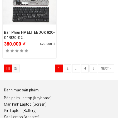
Bàn Phím HP ELITEBOOK 820-
G1/820-G2…
380.000
đ
420.000
đ
1
2
…
4
5
NEXT »
Danh mục sản phẩm
Bàn phím Laptop (Keyboard)
Màn hình Laptop (Screen)
Pin Laptop (Battery)
Sạc Laptop (Adapter)