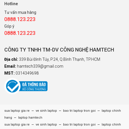
Hotline
Tư vấn mua hàng
0888.123.223
Góp ý
0888.123.223
CÔNG TY TNHH TM-DV CÔNG NGHỆ HAMTECH
Địa chỉ:
339 Bùi Đình Túy, P.24, Q.Bình Thạnh, TP.HCM
Email:
hamtech339@gmail.com
MST:
0314349698
–
–
–
sua laptop gia re
ve sinh laptop
bao tri laptop tron goi
laptop chinh
–
hang
laptop hamtech
–
–
–
sua laptop gia re
ve sinh laptop
bao tri laptop tron goi
laptop chinh