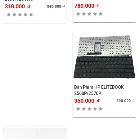
780.000
310.000
đ
đ
340.000
đ
Bàn Phím HP ELITEBOOK
2560P/2570P..
350.000
đ
390.000
đ