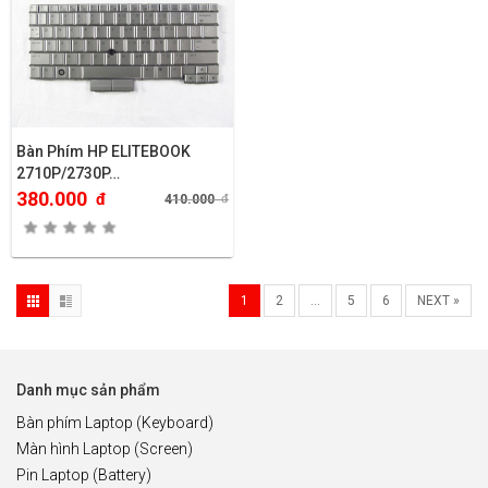
Bàn Phím HP ELITEBOOK
2710P/2730P…
380.000
đ
410.000
đ
1
2
…
5
6
NEXT »
Danh mục sản phẩm
Bàn phím Laptop (Keyboard)
Màn hình Laptop (Screen)
Pin Laptop (Battery)