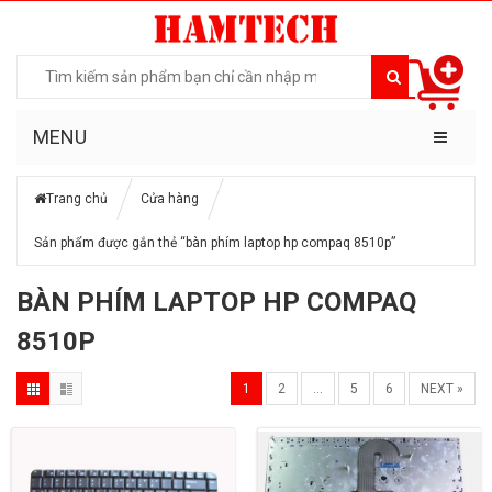
MENU
Trang chủ
Cửa hàng
Sản phẩm được gắn thẻ “bàn phím laptop hp compaq 8510p”
BÀN PHÍM LAPTOP HP COMPAQ
8510P
1
2
…
5
6
NEXT »