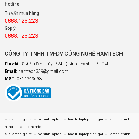
Hotline
Tư vấn mua hàng
0888.123.223
Góp ý
0888.123.223
CÔNG TY TNHH TM-DV CÔNG NGHỆ HAMTECH
Địa chỉ:
339 Bùi Đình Túy, P.24, Q.Bình Thạnh, TP.HCM
Email:
hamtech339@gmail.com
MST:
0314349698
–
–
–
sua laptop gia re
ve sinh laptop
bao tri laptop tron goi
laptop chinh
–
hang
laptop hamtech
–
–
–
sua laptop gia re
ve sinh laptop
bao tri laptop tron goi
laptop chinh