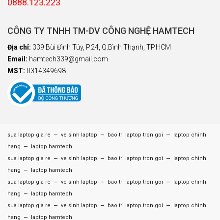
0888.123.223
CÔNG TY TNHH TM-DV CÔNG NGHỆ HAMTECH
Địa chỉ:
339 Bùi Đình Túy, P.24, Q.Bình Thạnh, TP.HCM
Email:
hamtech339@gmail.com
MST:
0314349698
–
–
–
sua laptop gia re
ve sinh laptop
bao tri laptop tron goi
laptop chinh
–
hang
laptop hamtech
–
–
–
sua laptop gia re
ve sinh laptop
bao tri laptop tron goi
laptop chinh
–
hang
laptop hamtech
–
–
–
sua laptop gia re
ve sinh laptop
bao tri laptop tron goi
laptop chinh
–
hang
laptop hamtech
–
–
–
sua laptop gia re
ve sinh laptop
bao tri laptop tron goi
laptop chinh
–
hang
laptop hamtech