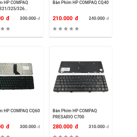
ím HP COMPAQ
Bàn Phím HP COMPAQ CQ40
321/325/326…
00
đ
210.000
đ
300.000
đ
240.000
đ
ím HP COMPAQ CQ60
Bàn Phím HP COMPAQ
PRESARIO C700
00
đ
280.000
đ
300.000
đ
310.000
đ