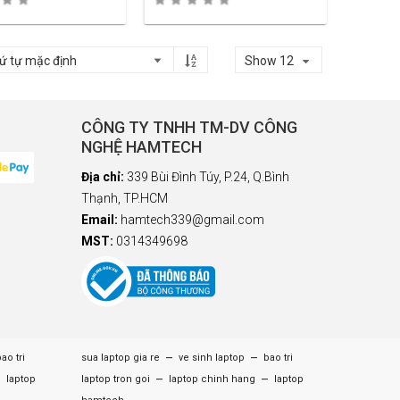
Show 12
CÔNG TY TNHH TM-DV CÔNG
NGHỆ HAMTECH
Địa chỉ:
339 Bùi Đình Túy, P.24, Q.Bình
Thạnh, TP.HCM
Email:
hamtech339@gmail.com
MST:
0314349698
–
–
ao tri
sua laptop gia re
ve sinh laptop
bao tri
–
–
–
laptop
laptop tron goi
laptop chinh hang
laptop