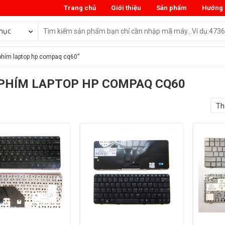
Trang chủ
Giới thiệu
Sản phẩm
Hướng 
mục
phím laptop hp compaq cq60”
PHÍM LAPTOP HP COMPAQ CQ60