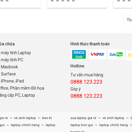
sửa chữa
Hình thức thanh toán
 máy tính Laptop
 máy tính PC
Hotline
 Macbook
 Surface
Tư vấn mua hàng
iPhone, iPad
0888.123.223
Office, Phần mềm Đồ họa
Góp ý
nâng cấp PC, Laptop
0888.123.223
–
–
–
–
gia re
ve sinh laptop
bao tri
sua laptop gia re
ve sinh laptop
b
–
–
–
 goi
laptop chinh hang
laptop
laptop tron goi
laptop chinh hang