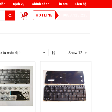
dẫn
Dịch vụ
Chính sách
Tin tức
Liên hệ
HOTLINE
0888.123.223
Show 12