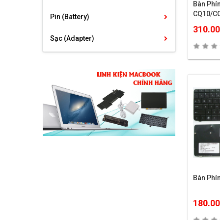
Bàn Ph
CQ10/C
Pin (Battery)
310.0
Sạc (Adapter)
Bàn Ph
180.0