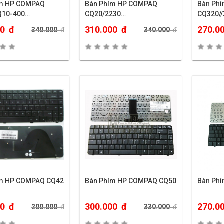
ím HP COMPAQ
Bàn Phím HP COMPAQ
Bàn Ph
Q10-400…
CQ20/2230…
CQ320//
00
đ
310.000
đ
270.0
340.000
đ
340.000
đ
ím HP COMPAQ CQ42
Bàn Phím HP COMPAQ CQ50
Bàn Ph
00
đ
300.000
đ
270.0
200.000
đ
330.000
đ