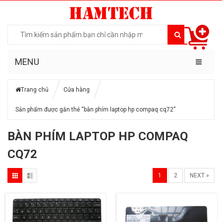
MENU
Trang chủ
Cửa hàng
Sản phẩm được gắn thẻ “bàn phím laptop hp compaq cq72”
BÀN PHÍM LAPTOP HP COMPAQ
CQ72
1
2
NEXT »