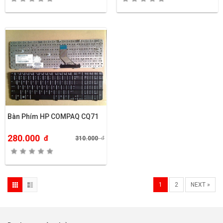
Bàn Phím HP COMPAQ CQ71
280.000
đ
310.000
đ
1
2
NEXT »