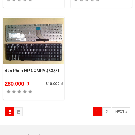
Bàn Phím HP COMPAQ CQ71
280.000
đ
310.000
đ
1
2
NEXT »