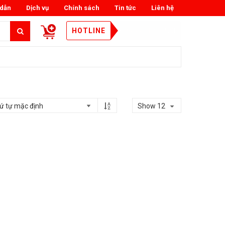
dẫn
Dịch vụ
Chính sách
Tin tức
Liên hệ
HOTLINE
0888.123.223
Show 12