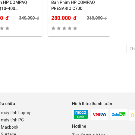
ím HP COMPAQ
Bàn Phím HP COMPAQ
Q10-400…
PRESARIO C700
00
đ
280.000
đ
340.000
đ
310.000
đ
sửa chữa
Hình thức thanh toán
 máy tính Laptop
 máy tính PC
Hotline
 Macbook
 Surface