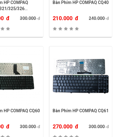
ím HP COMPAQ
Bàn Phím HP COMPAQ CQ40
321/325/326…
00
đ
210.000
đ
300.000
đ
240.000
đ
ím HP COMPAQ CQ60
Bàn Phím HP COMPAQ CQ61
00
đ
270.000
đ
300.000
đ
300.000
đ