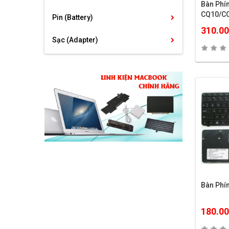
Bàn Ph
CQ10/C
Pin (Battery)
310.0
Sạc (Adapter)
Bàn Ph
180.0