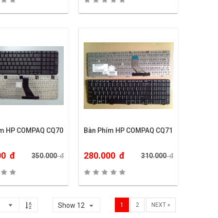
ím HP COMPAQ CQ70
Bàn Phím HP COMPAQ CQ71
00
đ
280.000
đ
350.000
đ
310.000
đ
Show 12
1
2
NEXT »