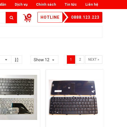
dẫn
Dịch vụ
Chính sách
Tin tức
Liên hệ
HOTLINE
0888.123.223
Show 12
1
2
NEXT »