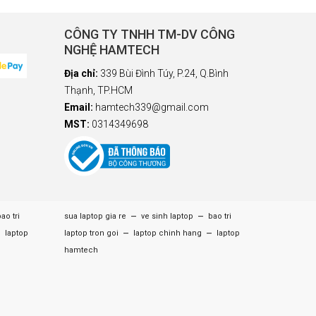
CÔNG TY TNHH TM-DV CÔNG
NGHỆ HAMTECH
Địa chỉ:
339 Bùi Đình Túy, P.24, Q.Bình
Thạnh, TP.HCM
Email:
hamtech339@gmail.com
MST:
0314349698
–
–
ao tri
sua laptop gia re
ve sinh laptop
bao tri
–
–
–
laptop
laptop tron goi
laptop chinh hang
laptop
hamtech