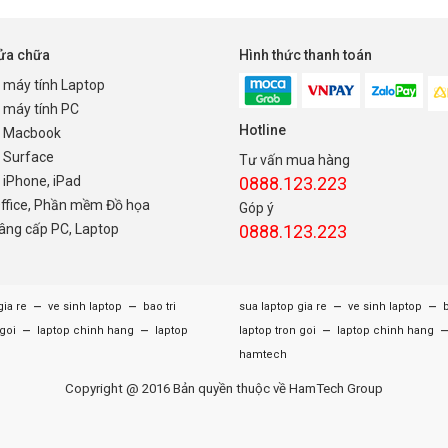
sửa chữa
Hình thức thanh toán
 máy tính Laptop
 máy tính PC
Hotline
 Macbook
 Surface
Tư vấn mua hàng
iPhone, iPad
0888.123.223
Office, Phần mềm Đồ họa
Góp ý
nâng cấp PC, Laptop
0888.123.223
–
–
–
–
gia re
ve sinh laptop
bao tri
sua laptop gia re
ve sinh laptop
b
–
–
–
 goi
laptop chinh hang
laptop
laptop tron goi
laptop chinh hang
hamtech
Copyright @ 2016 Bản quyền thuộc về HamTech Group