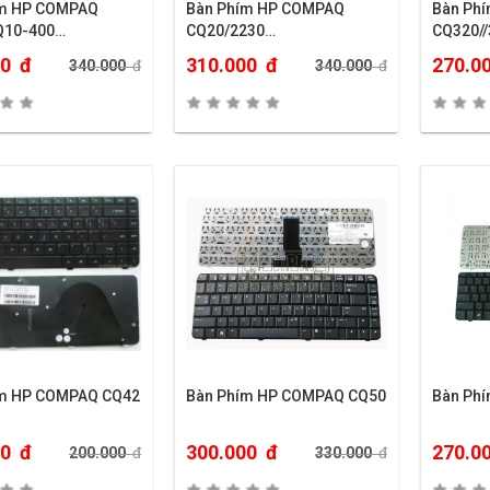
ím HP COMPAQ
Bàn Phím HP COMPAQ
Bàn Ph
Q10-400…
CQ20/2230…
CQ320//
00
đ
310.000
đ
270.0
340.000
đ
340.000
đ
ím HP COMPAQ CQ42
Bàn Phím HP COMPAQ CQ50
Bàn Ph
00
đ
300.000
đ
270.0
200.000
đ
330.000
đ