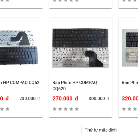
ím HP COMPAQ CQ62
Bàn Phím HP COMPAQ
Bàn Ph
CQ620
00
đ
270.000
đ
320.0
230.000
đ
300.000
đ