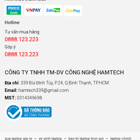
Hotline
Tư vấn mua hàng
0888.123.223
Góp ý
0888.123.223
CÔNG TY TNHH TM-DV CÔNG NGHỆ HAMTECH
Địa chỉ:
339 Bùi Đình Túy, P.24, Q.Bình Thạnh, TP.HCM
Email:
hamtech339@gmail.com
MST:
0314349698
–
–
–
sua laptop gia re
ve sinh laptop
bao tri laptop tron goi
laptop chinh