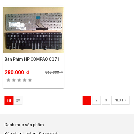
Bàn Phím HP COMPAQ CQ71
280.000
đ
310.000
đ
1
2
3
NEXT »
Danh mục sản phẩm
Bàn phím Laptop (Keyboard)