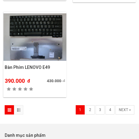
Bàn Phím LENOVO E49
390.000
đ
430.000
đ
1
2
3
4
NEXT »
Danh mục sản phẩm