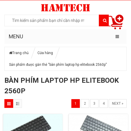
MENU
Trang chủ
Cửa hàng
Sản phẩm được gắn thẻ “bàn phím laptop hp elitebook 2560p”
BÀN PHÍM LAPTOP HP ELITEBOOK
2560P
1
2
3
4
NEXT »