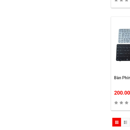
Bàn Ph
200.0