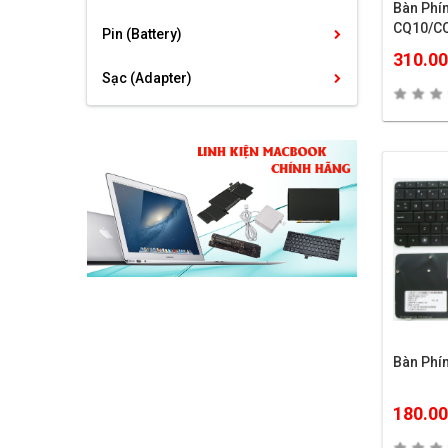
Bàn Ph
CQ10/C
Pin (Battery)
310.0
Sạc (Adapter)
Bàn Ph
180.0