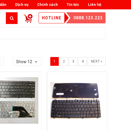
dẫn
Dịch vụ
Chính sách
Tin tức
Liên hệ
HOTLINE
0888.123.223
Show 12
1
2
3
4
NEXT »