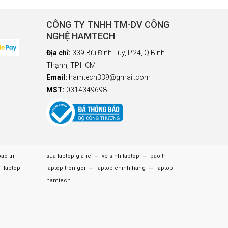
CÔNG TY TNHH TM-DV CÔNG
NGHỆ HAMTECH
Địa chỉ:
339 Bùi Đình Túy, P.24, Q.Bình
Thạnh, TP.HCM
Email:
hamtech339@gmail.com
MST:
0314349698
–
–
ao tri
sua laptop gia re
ve sinh laptop
bao tri
–
–
–
laptop
laptop tron goi
laptop chinh hang
laptop
hamtech