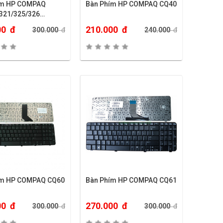
ím HP COMPAQ
Bàn Phím HP COMPAQ CQ40
321/325/326…
00
đ
210.000
đ
300.000
đ
240.000
đ
ím HP COMPAQ CQ60
Bàn Phím HP COMPAQ CQ61
00
đ
270.000
đ
300.000
đ
300.000
đ