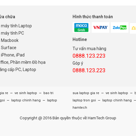
sửa chữa
Hình thức thanh toán
 máy tính Laptop
 máy tính PC
Hotline
 Macbook
 Surface
Tư vấn mua hàng
iPhone, iPad
0888.123.223
Office, Phần mềm Đồ họa
Góp ý
nâng cấp PC, Laptop
0888.123.223
–
–
–
–
gia re
ve sinh laptop
bao tri
sua laptop gia re
ve sinh laptop
b
–
–
–
 goi
laptop chinh hang
laptop
laptop tron goi
laptop chinh hang
hamtech
Copyright @ 2016 Bản quyền thuộc về HamTech Group