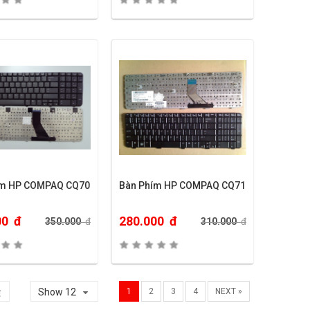
ím HP COMPAQ CQ70
Bàn Phím HP COMPAQ CQ71
00
đ
280.000
đ
350.000
đ
310.000
đ
Show 12
1
2
3
4
NEXT »