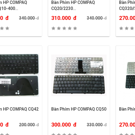
ím HP COMPAQ
Bàn Phím HP COMPAQ
Bàn Ph
Q10-400…
CQ20/2230…
CQ320//
00
đ
310.000
đ
270.0
340.000
đ
340.000
đ
ím HP COMPAQ CQ42
Bàn Phím HP COMPAQ CQ50
Bàn Ph
00
đ
300.000
đ
270.0
200.000
đ
330.000
đ