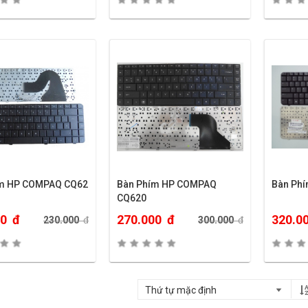
ím HP COMPAQ CQ62
Bàn Phím HP COMPAQ
Bàn Ph
CQ620
00
đ
270.000
đ
320.0
230.000
đ
300.000
đ