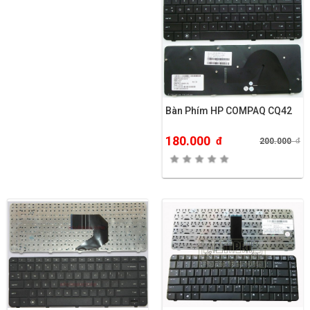
Bàn Phím HP COMPAQ CQ42
180.000
đ
200.000
đ