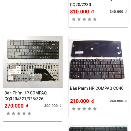
CQ20/2230…
310.000
đ
340.000
đ
Bàn Phím HP COMPAQ CQ40
Bàn Phím HP COMPAQ
CQ320//321/325/326…
210.000
đ
240.000
đ
270.000
đ
300.000
đ