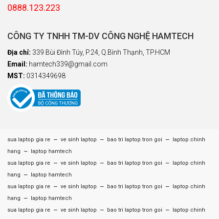
0888.123.223
CÔNG TY TNHH TM-DV CÔNG NGHỆ HAMTECH
Địa chỉ:
339 Bùi Đình Túy, P.24, Q.Bình Thạnh, TP.HCM
Email:
hamtech339@gmail.com
MST:
0314349698
–
–
–
sua laptop gia re
ve sinh laptop
bao tri laptop tron goi
laptop chinh
–
hang
laptop hamtech
–
–
–
sua laptop gia re
ve sinh laptop
bao tri laptop tron goi
laptop chinh
–
hang
laptop hamtech
–
–
–
sua laptop gia re
ve sinh laptop
bao tri laptop tron goi
laptop chinh
–
hang
laptop hamtech
–
–
–
sua laptop gia re
ve sinh laptop
bao tri laptop tron goi
laptop chinh