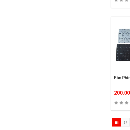
Bàn Ph
200.0