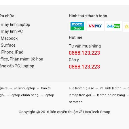
sửa chữa
Hình thức thanh toán
 máy tính Laptop
 máy tính PC
Hotline
 Macbook
 Surface
Tư vấn mua hàng
iPhone, iPad
0888.123.223
Office, Phần mềm Đồ họa
Góp ý
nâng cấp PC, Laptop
0888.123.223
–
–
–
–
gia re
ve sinh laptop
bao tri
sua laptop gia re
ve sinh laptop
b
–
–
–
 goi
laptop chinh hang
laptop
laptop tron goi
laptop chinh hang
hamtech
Copyright @ 2016 Bản quyền thuộc về HamTech Group