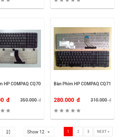
ím HP COMPAQ CQ70
Bàn Phím HP COMPAQ CQ71
00
đ
280.000
đ
350.000
đ
310.000
đ
Show 12
1
2
3
NEXT »