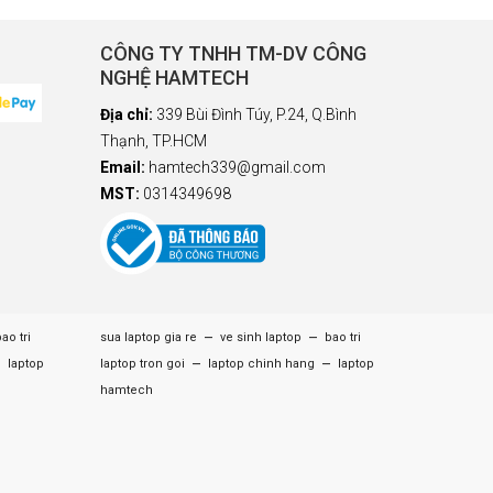
CÔNG TY TNHH TM-DV CÔNG
NGHỆ HAMTECH
Địa chỉ:
339 Bùi Đình Túy, P.24, Q.Bình
Thạnh, TP.HCM
Email:
hamtech339@gmail.com
MST:
0314349698
–
–
ao tri
sua laptop gia re
ve sinh laptop
bao tri
–
–
–
laptop
laptop tron goi
laptop chinh hang
laptop
hamtech