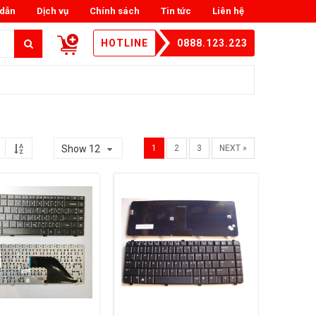
dẫn
Dịch vụ
Chính sách
Tin tức
Liên hệ
HOTLINE
0888.123.223
Show 12
1
2
3
NEXT »