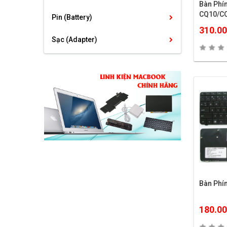
Bàn Ph
CQ10/C
Pin (Battery)
310.0
Sạc (Adapter)
Bàn Ph
180.0