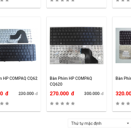
ím HP COMPAQ CQ62
Bàn Phím HP COMPAQ
Bàn Ph
CQ620
00
đ
270.000
đ
320.0
230.000
đ
300.000
đ