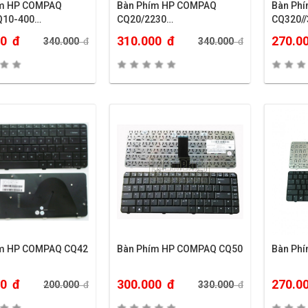
ím HP COMPAQ
Bàn Phím HP COMPAQ
Bàn Ph
Q10-400…
CQ20/2230…
CQ320//
00
đ
310.000
đ
270.0
340.000
đ
340.000
đ
ím HP COMPAQ CQ42
Bàn Phím HP COMPAQ CQ50
Bàn Ph
00
đ
300.000
đ
270.0
200.000
đ
330.000
đ