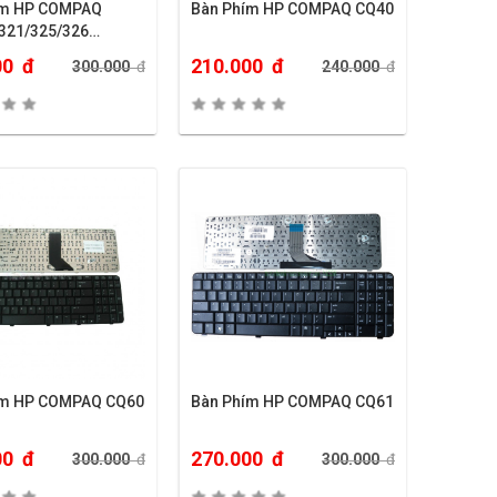
ím HP COMPAQ
Bàn Phím HP COMPAQ CQ40
321/325/326…
00
đ
210.000
đ
300.000
đ
240.000
đ
ím HP COMPAQ CQ60
Bàn Phím HP COMPAQ CQ61
00
đ
270.000
đ
300.000
đ
300.000
đ