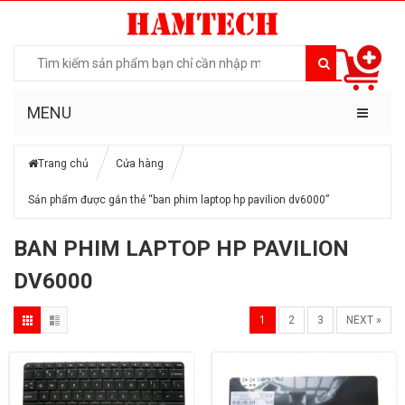
MENU
Trang chủ
Cửa hàng
Sản phẩm được gắn thẻ “ban phim laptop hp pavilion dv6000”
BAN PHIM LAPTOP HP PAVILION
DV6000
1
2
3
NEXT »