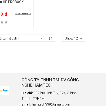
ím HP PROBOOK
00
đ
370.000
đ
Show 12
CÔNG TY TNHH TM-DV CÔNG
NGHỆ HAMTECH
Địa chỉ:
339 Bùi Đình Túy, P.24, Q.Bình
Thạnh, TP.HCM
Email:
hamtech339@gmail.com