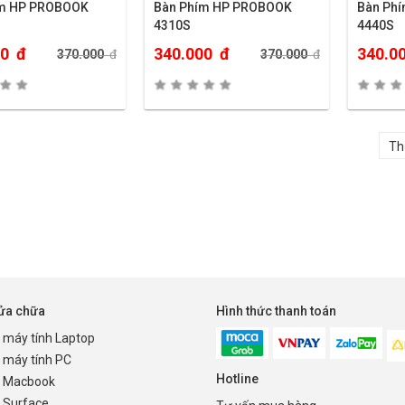
ím HP PROBOOK
Bàn Phím HP PROBOOK
Bàn Ph
4310S
4440S
00
đ
340.000
đ
340.0
370.000
đ
370.000
đ
sửa chữa
Hình thức thanh toán
 máy tính Laptop
 máy tính PC
Hotline
 Macbook
 Surface