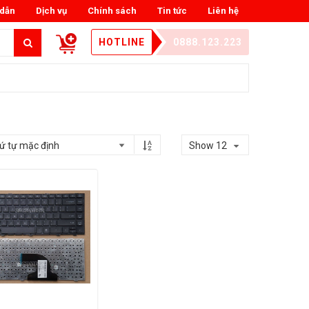
dẫn
Dịch vụ
Chính sách
Tin tức
Liên hệ
HOTLINE
0888.123.223
Show 12