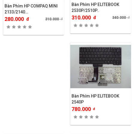
Bàn Phím HP ELITEBOOK
Bàn Phím HP COMPAQ MINI
2530P/2510P..
2133/2140…
310.000
đ
340.000
đ
280.000
đ
310.000
đ
Bàn Phím HP ELITEBOOK
2540P
780.000
đ