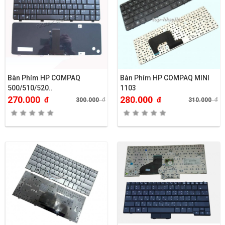
Bàn Phím HP COMPAQ
Bàn Phím HP COMPAQ MINI
500/510/520..
1103
270.000
280.000
đ
đ
300.000
đ
310.000
đ