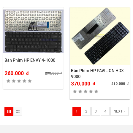
Bàn Phím HP ENVY 4-1000
Bàn Phím HP PAVILION HDX
260.000
đ
290.000
đ
9000
370.000
đ
410.000
đ
1
2
3
4
NEXT »