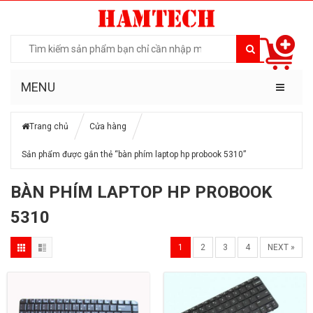
MENU
Trang chủ
Cửa hàng
Sản phẩm được gắn thẻ “bàn phím laptop hp probook 5310”
BÀN PHÍM LAPTOP HP PROBOOK
5310
1
2
3
4
NEXT »