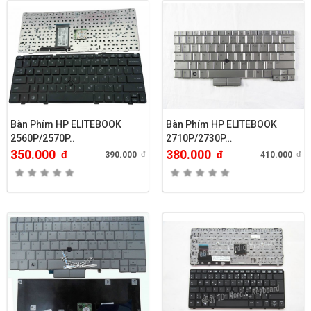
Bàn Phím HP ELITEBOOK
Bàn Phím HP ELITEBOOK
2560P/2570P..
2710P/2730P…
350.000
380.000
đ
đ
390.000
đ
410.000
đ