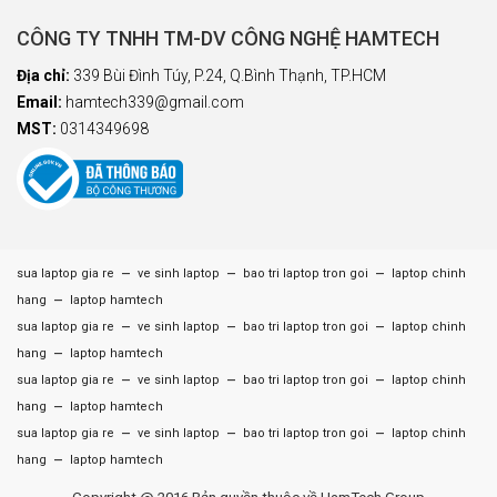
CÔNG TY TNHH TM-DV CÔNG NGHỆ HAMTECH
Địa chỉ:
339 Bùi Đình Túy, P.24, Q.Bình Thạnh, TP.HCM
Email:
hamtech339@gmail.com
MST:
0314349698
–
–
–
sua laptop gia re
ve sinh laptop
bao tri laptop tron goi
laptop chinh
–
hang
laptop hamtech
–
–
–
sua laptop gia re
ve sinh laptop
bao tri laptop tron goi
laptop chinh
–
hang
laptop hamtech
–
–
–
sua laptop gia re
ve sinh laptop
bao tri laptop tron goi
laptop chinh
–
hang
laptop hamtech
–
–
–
sua laptop gia re
ve sinh laptop
bao tri laptop tron goi
laptop chinh
–
hang
laptop hamtech