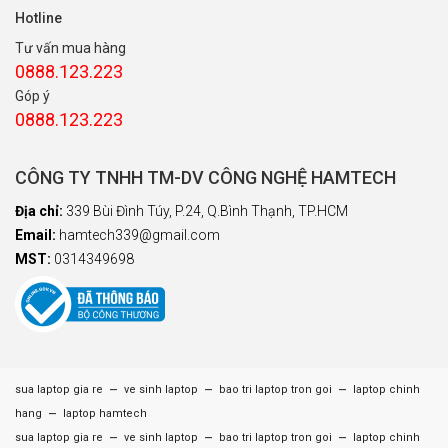
Hotline
Tư vấn mua hàng
0888.123.223
Góp ý
0888.123.223
CÔNG TY TNHH TM-DV CÔNG NGHỆ HAMTECH
Địa chỉ:
339 Bùi Đình Túy, P.24, Q.Bình Thạnh, TP.HCM
Email:
hamtech339@gmail.com
MST:
0314349698
–
–
–
sua laptop gia re
ve sinh laptop
bao tri laptop tron goi
laptop chinh
–
hang
laptop hamtech
–
–
–
sua laptop gia re
ve sinh laptop
bao tri laptop tron goi
laptop chinh