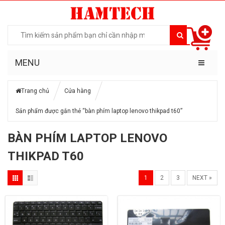
MENU
Trang chủ
Cửa hàng
Sản phẩm được gắn thẻ “bàn phím laptop lenovo thikpad t60”
BÀN PHÍM LAPTOP LENOVO
THIKPAD T60
1
2
3
NEXT »