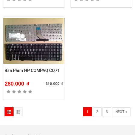
Bàn Phím HP COMPAQ CQ71
280.000
đ
310.000
đ
1
2
3
NEXT »