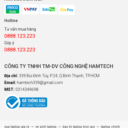
Hotline
Tư vấn mua hàng
0888.123.223
Góp ý
0888.123.223
CÔNG TY TNHH TM-DV CÔNG NGHỆ HAMTECH
Địa chỉ:
339 Bùi Đình Túy, P.24, Q.Bình Thạnh, TP.HCM
Email:
hamtech339@gmail.com
MST:
0314349698
–
–
–
sua laptop gia re
ve sinh laptop
bao tri laptop tron goi
laptop chinh