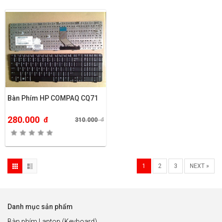
Bàn Phím HP COMPAQ CQ71
280.000
đ
310.000
đ
1
2
3
NEXT »
Danh mục sản phẩm
Bàn phím Laptop (Keyboard)