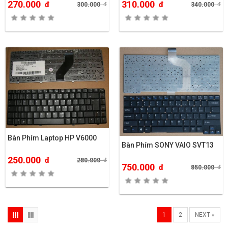
270.000
310.000
đ
đ
300.000
đ
340.000
đ
Bàn Phím Laptop HP V6000
Bàn Phím SONY VAIO SVT13
250.000
đ
280.000
đ
750.000
đ
850.000
đ
1
2
NEXT »