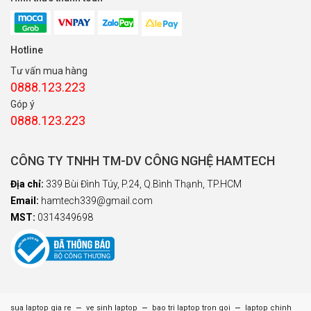
Hotline
Tư vấn mua hàng
0888.123.223
Góp ý
0888.123.223
CÔNG TY TNHH TM-DV CÔNG NGHỆ HAMTECH
Địa chỉ:
339 Bùi Đình Túy, P.24, Q.Bình Thạnh, TP.HCM
Email:
hamtech339@gmail.com
MST:
0314349698
–
–
–
sua laptop gia re
ve sinh laptop
bao tri laptop tron goi
laptop chinh