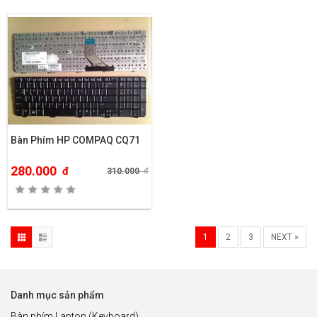
Bàn Phím HP COMPAQ CQ71
280.000
đ
310.000
đ
1
2
3
NEXT »
Danh mục sản phẩm
Bàn phím Laptop (Keyboard)