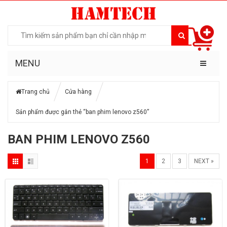
MENU
Trang chủ
Cửa hàng
Sản phẩm được gắn thẻ “ban phim lenovo z560”
BAN PHIM LENOVO Z560
1
2
3
NEXT »