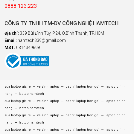
0888.123.223
CÔNG TY TNHH TM-DV CÔNG NGHỆ HAMTECH
Địa chỉ:
339 Bùi Đình Túy, P.24, Q.Bình Thạnh, TP.HCM
Email:
hamtech339@gmail.com
MST:
0314349698
–
–
–
sua laptop gia re
ve sinh laptop
bao tri laptop tron goi
laptop chinh
–
hang
laptop hamtech
–
–
–
sua laptop gia re
ve sinh laptop
bao tri laptop tron goi
laptop chinh
–
hang
laptop hamtech
–
–
–
sua laptop gia re
ve sinh laptop
bao tri laptop tron goi
laptop chinh
–
hang
laptop hamtech
–
–
–
sua laptop gia re
ve sinh laptop
bao tri laptop tron goi
laptop chinh