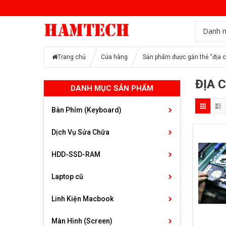
Danh 
Trang chủ
Cửa hàng
Sản phẩm được gắn thẻ “địa ch
ĐỊA 
DANH MỤC SẢN PHẨM
Bàn Phím (Keyboard)
Dịch Vụ Sửa Chữa
HDD-SSD-RAM
Laptop cũ
Linh Kiện Macbook
Màn Hình (Screen)