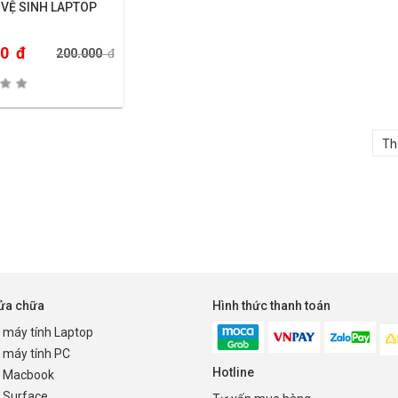
 VỆ SINH LAPTOP
00
đ
200.000
đ
sửa chữa
Hình thức thanh toán
 máy tính Laptop
 máy tính PC
Hotline
 Macbook
 Surface