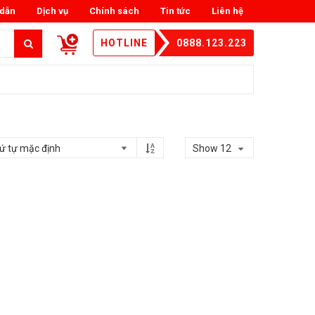
dẫn
Dịch vụ
Chính sách
Tin tức
Liên hệ
HOTLINE
0888.123.223
Show 12