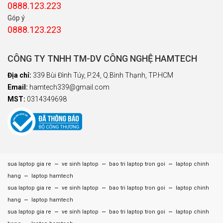
0888.123.223
Góp ý
0888.123.223
CÔNG TY TNHH TM-DV CÔNG NGHỆ HAMTECH
Địa chỉ:
339 Bùi Đình Túy, P.24, Q.Bình Thạnh, TP.HCM
Email:
hamtech339@gmail.com
MST:
0314349698
–
–
–
sua laptop gia re
ve sinh laptop
bao tri laptop tron goi
laptop chinh
–
hang
laptop hamtech
–
–
–
sua laptop gia re
ve sinh laptop
bao tri laptop tron goi
laptop chinh
–
hang
laptop hamtech
–
–
–
sua laptop gia re
ve sinh laptop
bao tri laptop tron goi
laptop chinh