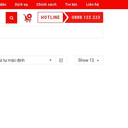
dẫn
Dịch vụ
Chính sách
Tin tức
Liên hệ
HOTLINE
0888.123.223
Show 12