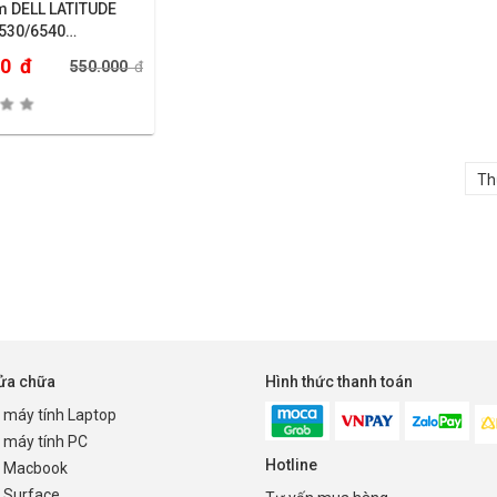
m DELL LATITUDE
530/6540…
00
đ
550.000
đ
sửa chữa
Hình thức thanh toán
 máy tính Laptop
 máy tính PC
Hotline
 Macbook
 Surface