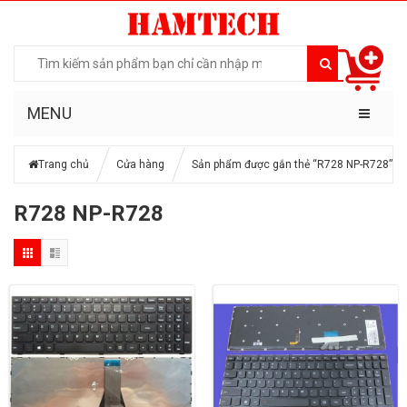
MENU
Trang chủ
Cửa hàng
Sản phẩm được gắn thẻ “R728 NP-R728”
R728 NP-R728