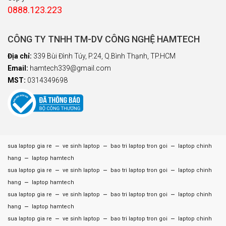
0888.123.223
CÔNG TY TNHH TM-DV CÔNG NGHỆ HAMTECH
Địa chỉ:
339 Bùi Đình Túy, P.24, Q.Bình Thạnh, TP.HCM
Email:
hamtech339@gmail.com
MST:
0314349698
–
–
–
sua laptop gia re
ve sinh laptop
bao tri laptop tron goi
laptop chinh
–
hang
laptop hamtech
–
–
–
sua laptop gia re
ve sinh laptop
bao tri laptop tron goi
laptop chinh
–
hang
laptop hamtech
–
–
–
sua laptop gia re
ve sinh laptop
bao tri laptop tron goi
laptop chinh
–
hang
laptop hamtech
–
–
–
sua laptop gia re
ve sinh laptop
bao tri laptop tron goi
laptop chinh