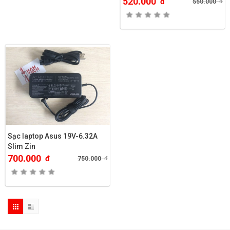
520.000
đ
550.000
đ
Sạc laptop Asus 19V-6.32A
Slim Zin
700.000
đ
750.000
đ