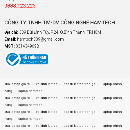
0888.123.223
CÔNG TY TNHH TM-DV CÔNG NGHỆ HAMTECH
Địa chỉ:
339 Bùi Đình Túy, P.24, Q.Bình Thạnh, TP.HCM
Email:
hamtech339@gmail.com
MST:
0314349698
–
–
–
sua laptop gia re
ve sinh laptop
bao tri laptop tron goi
laptop chinh
–
hang
laptop hamtech
–
–
–
sua laptop gia re
ve sinh laptop
bao tri laptop tron goi
laptop chinh
–
hang
laptop hamtech
–
–
–
sua laptop gia re
ve sinh laptop
bao tri laptop tron goi
laptop chinh
–
hang
laptop hamtech
–
–
–
sua laptop gia re
ve sinh laptop
bao tri laptop tron goi
laptop chinh