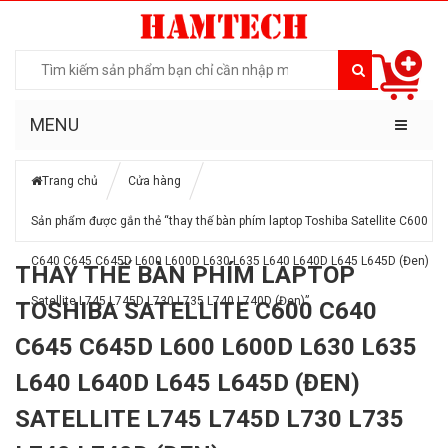
MENU
Trang chủ
Cửa hàng
Sản phẩm được gắn thẻ “thay thế bàn phím laptop Toshiba Satellite C600
C640 C645 C645D L600 L600D L630 L635 L640 L640D L645 L645D (Đen)
THAY THẾ BÀN PHÍM LAPTOP
Satellite L745 L745D L730 L735 L740 L740D (Đen)”
TOSHIBA SATELLITE C600 C640
C645 C645D L600 L600D L630 L635
L640 L640D L645 L645D (ĐEN)
SATELLITE L745 L745D L730 L735