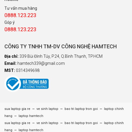
Tư vấn mua hàng
0888.123.223
Góp ý
0888.123.223
CÔNG TY TNHH TM-DV CÔNG NGHỆ HAMTECH
Địa chỉ:
339 Bùi Đình Túy, P.24, Q.Bình Thạnh, TP.HCM
Email:
hamtech339@gmail.com
MST:
0314349698
–
–
–
sua laptop gia re
ve sinh laptop
bao tri laptop tron goi
laptop chinh
–
hang
laptop hamtech
–
–
–
sua laptop gia re
ve sinh laptop
bao tri laptop tron goi
laptop chinh
–
hang
laptop hamtech