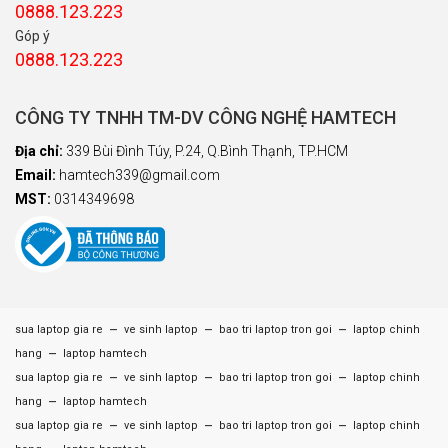
0888.123.223
Góp ý
0888.123.223
CÔNG TY TNHH TM-DV CÔNG NGHỆ HAMTECH
Địa chỉ:
339 Bùi Đình Túy, P.24, Q.Bình Thạnh, TP.HCM
Email:
hamtech339@gmail.com
MST:
0314349698
–
–
–
sua laptop gia re
ve sinh laptop
bao tri laptop tron goi
laptop chinh
–
hang
laptop hamtech
–
–
–
sua laptop gia re
ve sinh laptop
bao tri laptop tron goi
laptop chinh
–
hang
laptop hamtech
–
–
–
sua laptop gia re
ve sinh laptop
bao tri laptop tron goi
laptop chinh