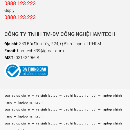
0888.123.223
Góp ý
0888.123.223
CÔNG TY TNHH TM-DV CÔNG NGHỆ HAMTECH
Địa chỉ:
339 Bùi Đình Túy, P.24, Q.Bình Thạnh, TP.HCM
Email:
hamtech339@gmail.com
MST:
0314349698
–
–
–
sua laptop gia re
ve sinh laptop
bao tri laptop tron goi
laptop chinh
–
hang
laptop hamtech
–
–
–
sua laptop gia re
ve sinh laptop
bao tri laptop tron goi
laptop chinh
–
hang
laptop hamtech
–
–
–
sua laptop gia re
ve sinh laptop
bao tri laptop tron goi
laptop chinh