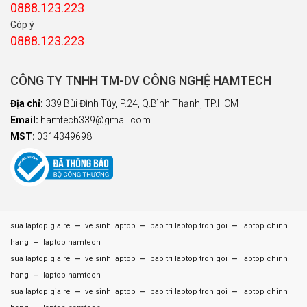
0888.123.223
Góp ý
0888.123.223
CÔNG TY TNHH TM-DV CÔNG NGHỆ HAMTECH
Địa chỉ:
339 Bùi Đình Túy, P.24, Q.Bình Thạnh, TP.HCM
Email:
hamtech339@gmail.com
MST:
0314349698
–
–
–
sua laptop gia re
ve sinh laptop
bao tri laptop tron goi
laptop chinh
–
hang
laptop hamtech
–
–
–
sua laptop gia re
ve sinh laptop
bao tri laptop tron goi
laptop chinh
–
hang
laptop hamtech
–
–
–
sua laptop gia re
ve sinh laptop
bao tri laptop tron goi
laptop chinh