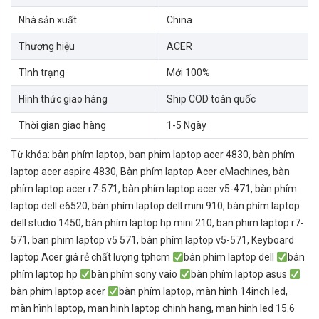
Nhà sản xuất
China
Thương hiệu
ACER
Tình trạng
Mới 100%
Hình thức giao hàng
Ship COD toàn quốc
Thời gian giao hàng
1-5 Ngày
Từ khóa:
bàn phím laptop
,
ban phim laptop acer 4830
,
bàn phím
laptop acer aspire 4830
,
Bàn phím laptop Acer eMachines
,
bàn
phím laptop acer r7-571
,
bàn phím laptop acer v5-471
,
bàn phím
laptop dell e6520
,
bàn phím laptop dell mini 910
,
bàn phím laptop
dell studio 1450
,
bàn phím laptop hp mini 210
,
ban phim laptop r7-
571
,
ban phim laptop v5 571
,
bàn phím laptop v5-571
,
Keyboard
laptop Acer giá rẻ chất lượng tphcm
bàn phím laptop dell
bàn
phím laptop hp
bàn phím sony vaio
bàn phím laptop asus
bàn phím laptop acer
bàn phím laptop
,
màn hình 14inch led
,
màn hình laptop
,
man hinh laptop chinh hang
,
man hinh led 15.6