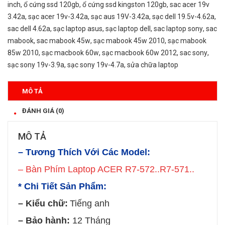
inch
,
ổ cứng ssd 120gb
,
ổ cứng ssd kingston 120gb
,
sac acer 19v
3.42a
,
sạc acer 19v-3.42a
,
sạc aus 19V-3.42a
,
sạc dell 19.5v-4.62a
,
sac dell 4.62a
,
sạc laptop asus
,
sạc laptop dell
,
sac laptop sony
,
sac
mabook
,
sac mabook 45w
,
sạc mabook 45w 2010
,
sạc mabook
85w 2010
,
sạc macbook 60w
,
sạc macbook 60w 2012
,
sac sony
,
sạc sony 19v-3.9a
,
sạc sony 19v-4.7a
,
sửa chữa laptop
MÔ TẢ
ĐÁNH GIÁ (0)
MÔ TẢ
– Tương Thích Với Các Model:
– Bàn Phím Laptop ACER R7-572..R7-571..
* Chi Tiết Sản Phẩm:
– Kiểu chữ:
Tiếng anh
– Bảo hành:
12 Tháng