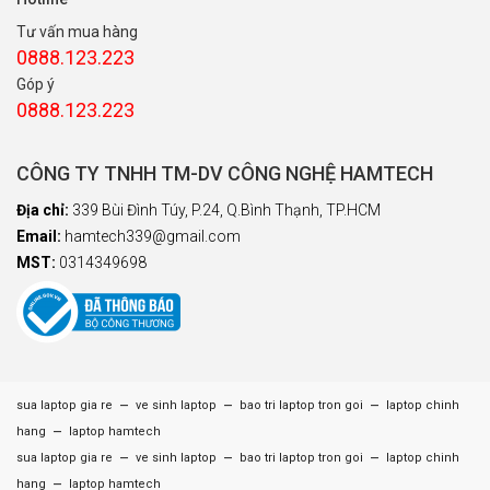
Tư vấn mua hàng
0888.123.223
Góp ý
0888.123.223
CÔNG TY TNHH TM-DV CÔNG NGHỆ HAMTECH
Địa chỉ:
339 Bùi Đình Túy, P.24, Q.Bình Thạnh, TP.HCM
Email:
hamtech339@gmail.com
MST:
0314349698
–
–
–
sua laptop gia re
ve sinh laptop
bao tri laptop tron goi
laptop chinh
–
hang
laptop hamtech
–
–
–
sua laptop gia re
ve sinh laptop
bao tri laptop tron goi
laptop chinh
–
hang
laptop hamtech