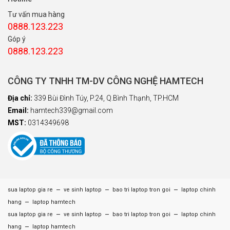
Tư vấn mua hàng
0888.123.223
Góp ý
0888.123.223
CÔNG TY TNHH TM-DV CÔNG NGHỆ HAMTECH
Địa chỉ:
339 Bùi Đình Túy, P.24, Q.Bình Thạnh, TP.HCM
Email:
hamtech339@gmail.com
MST:
0314349698
–
–
–
sua laptop gia re
ve sinh laptop
bao tri laptop tron goi
laptop chinh
–
hang
laptop hamtech
–
–
–
sua laptop gia re
ve sinh laptop
bao tri laptop tron goi
laptop chinh
–
hang
laptop hamtech