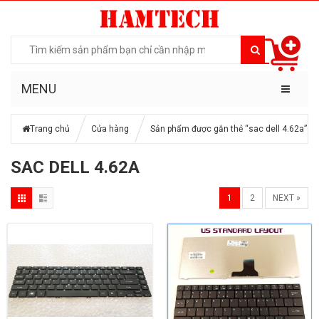
MENU
Trang chủ
Cửa hàng
Sản phẩm được gắn thẻ “sac dell 4.62a”
SAC DELL 4.62A
1
2
NEXT »