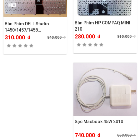
Bàn Phím HP COMPAQ MINI
Bàn Phím DELL Studio
210
1450/1457/1458…
280.000
đ
310.000
310.000
đ
đ
340.000
đ
Sạc Macbook 45W 2010
740.000
đ
850.000
đ