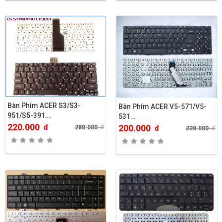
Bàn Phím ACER S3/S3-
Bàn Phím ACER V5-571/V5-
951/S5-391….
531…
220.000
đ
200.000
280.000
đ
đ
230.000
đ