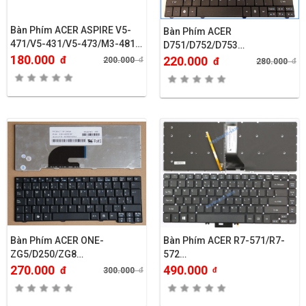
Bàn Phím ACER ASPIRE V5-
Bàn Phím ACER
471/V5-431/V5-473/M3-481…
D751/D752/D753…
180.000
đ
220.000
200.000
đ
đ
280.000
đ
Bàn Phím ACER ONE-
Bàn Phím ACER R7-571/R7-
ZG5/D250/ZG8…
572…
270.000
490.000
đ
300.000
đ
đ