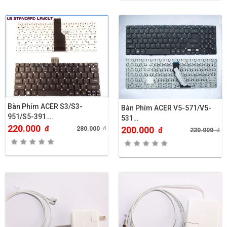
Bàn Phím ACER S3/S3-
Bàn Phím ACER V5-571/V5-
951/S5-391….
531…
220.000
đ
200.000
280.000
đ
đ
230.000
đ