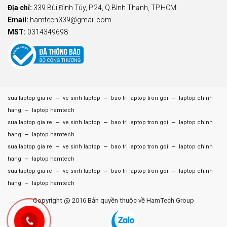
Địa chỉ:
339 Bùi Đình Túy, P.24, Q.Bình Thạnh, TP.HCM
Email:
hamtech339@gmail.com
MST:
0314349698
–
–
–
sua laptop gia re
ve sinh laptop
bao tri laptop tron goi
laptop chinh
–
hang
laptop hamtech
–
–
–
sua laptop gia re
ve sinh laptop
bao tri laptop tron goi
laptop chinh
–
hang
laptop hamtech
–
–
–
sua laptop gia re
ve sinh laptop
bao tri laptop tron goi
laptop chinh
–
hang
laptop hamtech
–
–
–
sua laptop gia re
ve sinh laptop
bao tri laptop tron goi
laptop chinh
–
hang
laptop hamtech
Copyright @ 2016 Bản quyền thuộc về HamTech Group