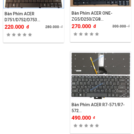
Bàn Phím ACER ONE-
Bàn Phím ACER
ZG5/D250/ZG8…
D751/D752/D753…
270.000
đ
220.000
300.000
đ
đ
280.000
đ
Bàn Phím ACER R7-571/R7-
572…
490.000
đ