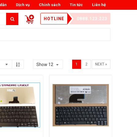
dẫn
Dịch vụ
Chính sách
Tin tức
Liên hệ
HOTLINE
0888.123.223
Show 12
1
2
NEXT »