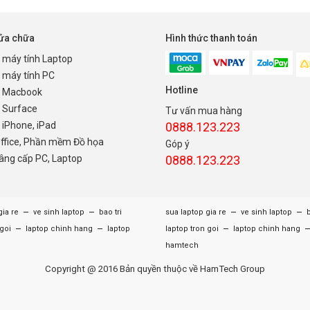
sửa chữa
Hình thức thanh toán
 máy tính Laptop
 máy tính PC
Hotline
 Macbook
 Surface
Tư vấn mua hàng
iPhone, iPad
0888.123.223
Office, Phần mềm Đồ họa
Góp ý
nâng cấp PC, Laptop
0888.123.223
–
–
–
–
gia re
ve sinh laptop
bao tri
sua laptop gia re
ve sinh laptop
b
–
–
–
 goi
laptop chinh hang
laptop
laptop tron goi
laptop chinh hang
hamtech
Copyright @ 2016 Bản quyền thuộc về HamTech Group