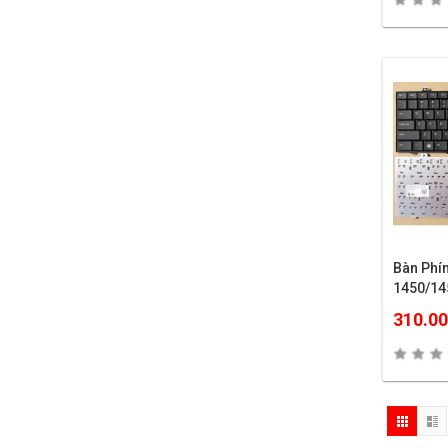
Bàn Phí
1450/14
310.0