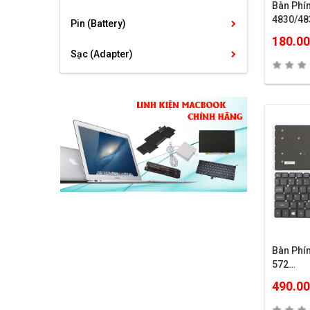
Bàn Phí
4830/48
Pin (Battery)
180.0
Sạc (Adapter)
Bàn Phí
572…
490.0