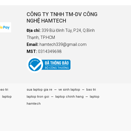
CÔNG TY TNHH TM-DV CÔNG
NGHỆ HAMTECH
Địa chỉ:
339 Bùi Đình Túy, P.24, Q.Bình
Thạnh, TP.HCM
Email:
hamtech339@gmail.com
MST:
0314349698
–
–
ao tri
sua laptop gia re
ve sinh laptop
bao tri
–
–
–
laptop
laptop tron goi
laptop chinh hang
laptop
hamtech