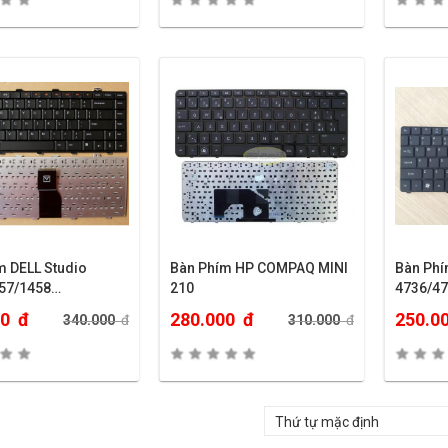
m DELL Studio
Bàn Phím HP COMPAQ MINI
Bàn Phí
57/1458…
210
4736/4
00
đ
280.000
đ
250.0
340.000
đ
310.000
đ