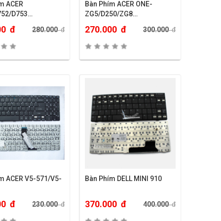
ím ACER
Bàn Phím ACER ONE-
752/D753…
ZG5/D250/ZG8…
00
đ
270.000
đ
280.000
đ
300.000
đ
m ACER V5-571/V5-
Bàn Phím DELL MINI 910
00
đ
370.000
đ
230.000
đ
400.000
đ