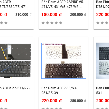
m ACER
Bàn Phím ACER ASPIRE V5-
Bàn Ph
30T/3830/E5-471…
471/V5-431/V5-473/M3-
D751/D
481…
00
đ
180.000
đ
220.0
210.000
đ
200.000
đ
m ACER R7-571/R7-
Bàn Phím ACER S3/S3-
Bàn Phí
951/S5-391….
531…
00
đ
220.000
đ
200.0
280.000
đ