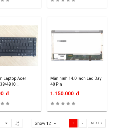
m Laptop Acer
Màn hình 14.0 Inch Led Dày
738/4810…
40 Pin
00
đ
1.150.000
đ
Show 12
1
2
NEXT »