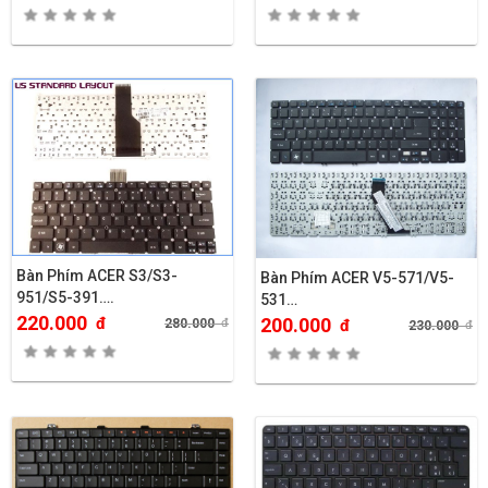
Bàn Phím ACER S3/S3-
Bàn Phím ACER V5-571/V5-
951/S5-391….
531…
220.000
đ
200.000
280.000
đ
đ
230.000
đ