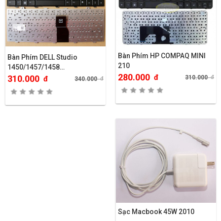
Bàn Phím HP COMPAQ MINI
Bàn Phím DELL Studio
210
1450/1457/1458…
280.000
đ
310.000
310.000
đ
đ
340.000
đ
Sạc Macbook 45W 2010