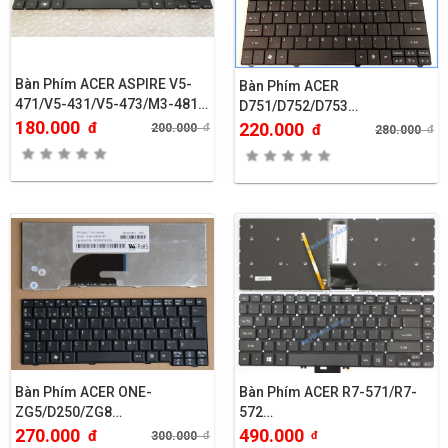
Bàn Phím ACER ASPIRE V5-
Bàn Phím ACER
471/V5-431/V5-473/M3-481…
D751/D752/D753…
180.000
đ
220.000
200.000
đ
đ
280.000
đ
Bàn Phím ACER ONE-
Bàn Phím ACER R7-571/R7-
ZG5/D250/ZG8…
572…
270.000
490.000
đ
300.000
đ
đ