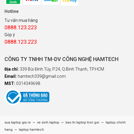
Hotline
Tư vấn mua hàng
0888.123.223
Góp ý
0888.123.223
CÔNG TY TNHH TM-DV CÔNG NGHỆ HAMTECH
Địa chỉ:
339 Bùi Đình Túy, P.24, Q.Bình Thạnh, TP.HCM
Email:
hamtech339@gmail.com
MST:
0314349698
–
–
–
sua laptop gia re
ve sinh laptop
bao tri laptop tron goi
laptop chinh
–
hang
laptop hamtech