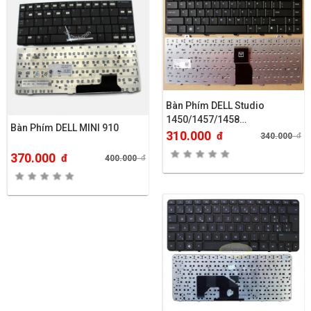
Bàn Phím DELL Studio
1450/1457/1458…
Bàn Phím DELL MINI 910
310.000
đ
340.000
đ
370.000
đ
400.000
đ