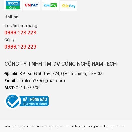
Hotline
Tư vấn mua hàng
0888.123.223
Góp ý
0888.123.223
CÔNG TY TNHH TM-DV CÔNG NGHỆ HAMTECH
Địa chỉ:
339 Bùi Đình Túy, P.24, Q.Bình Thạnh, TP.HCM
Email:
hamtech339@gmail.com
MST:
0314349698
–
–
–
sua laptop gia re
ve sinh laptop
bao tri laptop tron goi
laptop chinh