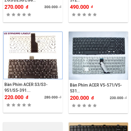
ZG5/D250/ZG8…
572…
270.000
490.000
đ
300.000
đ
đ
Bàn Phím ACER S3/S3-
Bàn Phím ACER V5-571/V5-
951/S5-391….
531…
220.000
đ
200.000
280.000
đ
đ
230.000
đ