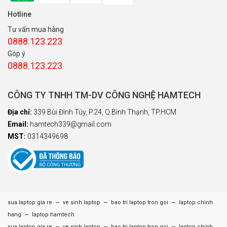
Hotline
Tư vấn mua hàng
0888.123.223
Góp ý
0888.123.223
CÔNG TY TNHH TM-DV CÔNG NGHỆ HAMTECH
Địa chỉ:
339 Bùi Đình Túy, P.24, Q.Bình Thạnh, TP.HCM
Email:
hamtech339@gmail.com
MST:
0314349698
–
–
–
sua laptop gia re
ve sinh laptop
bao tri laptop tron goi
laptop chinh
–
hang
laptop hamtech
sua laptop gia re
ve sinh laptop
bao tri laptop tron goi
laptop chinh