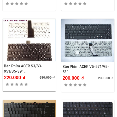
Bàn Phím ACER S3/S3-
Bàn Phím ACER V5-571/V5-
951/S5-391….
531…
220.000
đ
200.000
280.000
đ
đ
230.000
đ