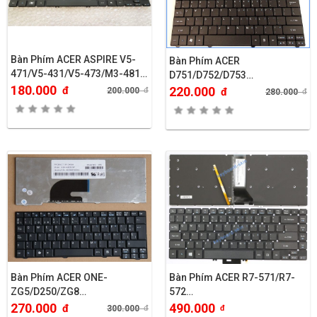
Bàn Phím ACER ASPIRE V5-
Bàn Phím ACER
471/V5-431/V5-473/M3-481…
D751/D752/D753…
180.000
đ
220.000
200.000
đ
đ
280.000
đ
Bàn Phím ACER ONE-
Bàn Phím ACER R7-571/R7-
ZG5/D250/ZG8…
572…
270.000
490.000
đ
300.000
đ
đ