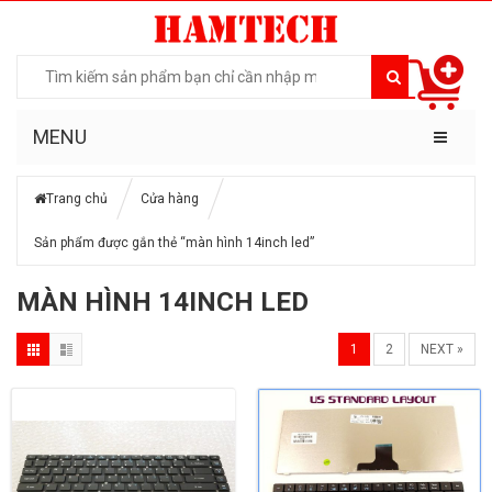
MENU
Trang chủ
Cửa hàng
Sản phẩm được gắn thẻ “màn hình 14inch led”
MÀN HÌNH 14INCH LED
1
2
NEXT »