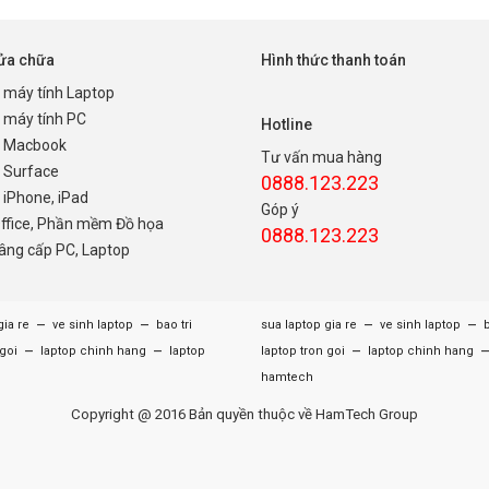
sửa chữa
Hình thức thanh toán
 máy tính Laptop
 máy tính PC
Hotline
 Macbook
Tư vấn mua hàng
 Surface
0888.123.223
iPhone, iPad
Góp ý
Office, Phần mềm Đồ họa
0888.123.223
nâng cấp PC, Laptop
–
–
–
–
gia re
ve sinh laptop
bao tri
sua laptop gia re
ve sinh laptop
b
–
–
–
 goi
laptop chinh hang
laptop
laptop tron goi
laptop chinh hang
hamtech
Copyright @ 2016 Bản quyền thuộc về HamTech Group