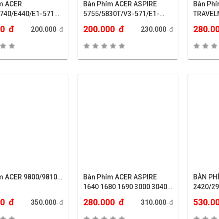
ER
Bàn Phím ACER ASPIRE
Bàn Phím A
740/E440/E1-571…
5755/5830T/V3-571/E1-
TRAVEL
570…
2300/23
00
đ
200.000
đ
280.0
200.000
đ
230.000
đ
m ACER 9800/9810…
Bàn Phím ACER ASPIRE
BÀN PH
1640 1680 1690 3000 3040
2420/2
3050 3500 3620 3680 3684
6252..
00
đ
280.000
đ
530.0
350.000
đ
310.000
đ
3660 5570 5570Z 5580 5590
5560 5560G 5600 5600U