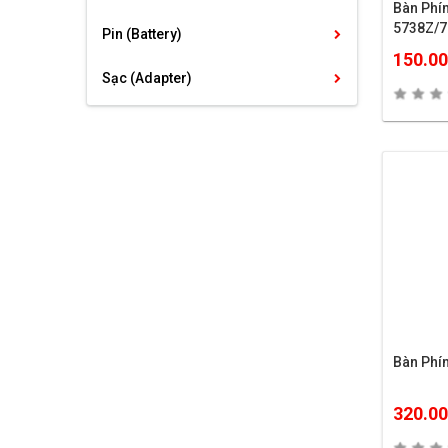
Bàn Phím AC
5738Z/7
Pin (Battery)
150.0
Sạc (Adapter)
Bàn Phí
320.0