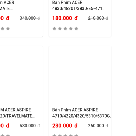
CER
Bàn Phím ACER
MATE
4830/4830T/3830/E5-471…
10/2410/2420….
00
đ
180.000
đ
340.000
đ
210.000
đ
ÍM ACER ASPIRE
Bàn Phím ACER ASPIRE
920/TRAVELMATE
4710/4220/4320/5310/5370G…
00
đ
230.000
đ
580.000
đ
260.000
đ