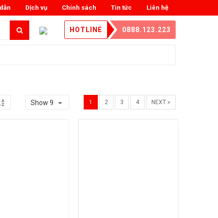
dẫn
Dịch vụ
Chính sách
Tin tức
Liên hệ
HOTLINE
0888.123.223
Show 9
1
2
3
4
NEXT »