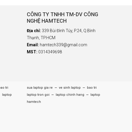
CÔNG TY TNHH TM-DV CÔNG
NGHỆ HAMTECH
Địa chỉ:
339 Bùi Đình Túy, P.24, Q.Bình
Thạnh, TP.HCM
Email:
hamtech339@gmail.com
MST:
0314349698
–
–
ao tri
sua laptop gia re
ve sinh laptop
bao tri
–
–
–
laptop
laptop tron goi
laptop chinh hang
laptop
hamtech