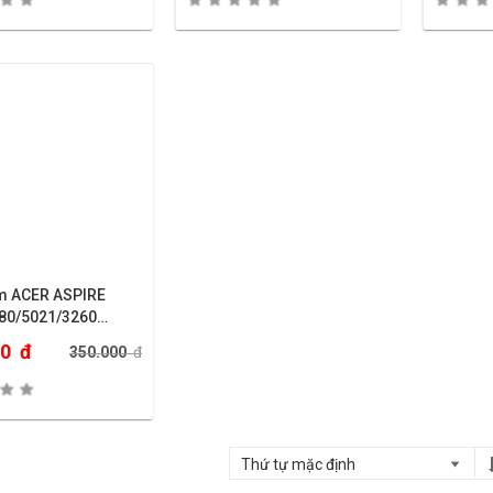
5670
m ACER ASPIRE
80/5021/3260…
00
đ
350.000
đ