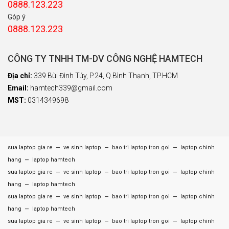
0888.123.223
Góp ý
0888.123.223
CÔNG TY TNHH TM-DV CÔNG NGHỆ HAMTECH
Địa chỉ:
339 Bùi Đình Túy, P.24, Q.Bình Thạnh, TP.HCM
Email:
hamtech339@gmail.com
MST:
0314349698
–
–
–
sua laptop gia re
ve sinh laptop
bao tri laptop tron goi
laptop chinh
–
hang
laptop hamtech
–
–
–
sua laptop gia re
ve sinh laptop
bao tri laptop tron goi
laptop chinh
–
hang
laptop hamtech
–
–
–
sua laptop gia re
ve sinh laptop
bao tri laptop tron goi
laptop chinh
–
hang
laptop hamtech
–
–
–
sua laptop gia re
ve sinh laptop
bao tri laptop tron goi
laptop chinh