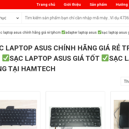
Trang chủ
Giới thiệu
Sản phẩm
Hướng 
mục
c laptop asus chính hãng giá rẻ tphcm
adapter laptop asus
sạc laptop asus 
C LAPTOP ASUS CHÍNH HÃNG GIÁ RẺ 
S
SẠC LAPTOP ASUS GIÁ TỐT
SẠC 
G TẠI HAMTECH