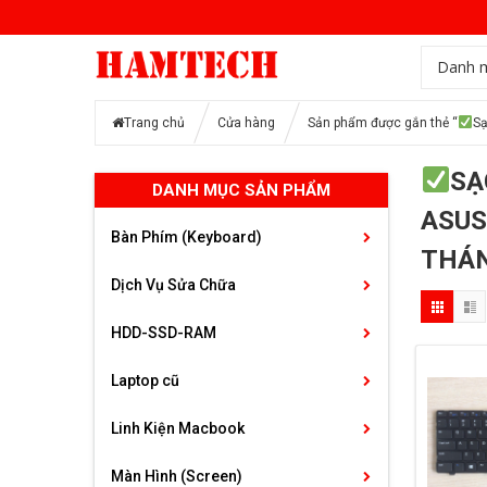
Danh 
Trang chủ
Cửa hàng
Sản phẩm được gắn thẻ “
Sạ
SẠ
DANH MỤC SẢN PHẨM
ASU
Bàn Phím (Keyboard)
THÁN
Dịch Vụ Sửa Chữa
HDD-SSD-RAM
Laptop cũ
Linh Kiện Macbook
Màn Hình (Screen)