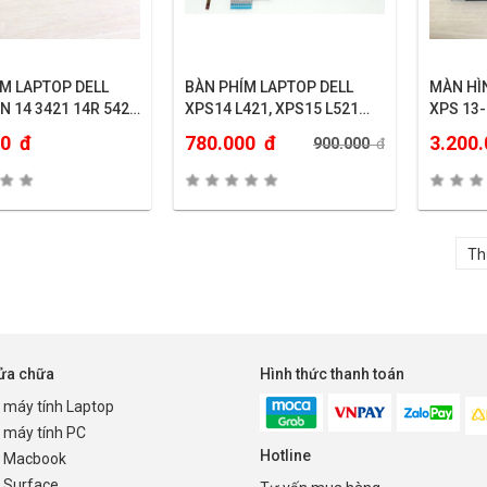
M LAPTOP DELL
BÀN PHÍM LAPTOP DELL
MÀN HÌ
N 14 3421 14R 5421
XPS14 L421, XPS15 L521
XPS 13-
37
(CÓ ĐÈN, MÀU ĐEN, CÁP
(NGUYÊ
00
đ
780.000
đ
3.200
900.000
đ
GÓC PHẢI)
sửa chữa
Hình thức thanh toán
 máy tính Laptop
 máy tính PC
Hotline
 Macbook
 Surface