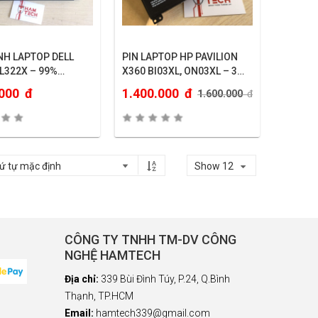
NH LAPTOP DELL
PIN LAPTOP HP PAVILION
L322X – 99%
X360 BI03XL, ON03XL – 3
N BỆ)
CELL (HÀNG ZIN)
.000
đ
1.400.000
đ
1.600.000
đ
Show 12
CÔNG TY TNHH TM-DV CÔNG
NGHỆ HAMTECH
Địa chỉ:
339 Bùi Đình Túy, P.24, Q.Bình
Thạnh, TP.HCM
Email:
hamtech339@gmail.com