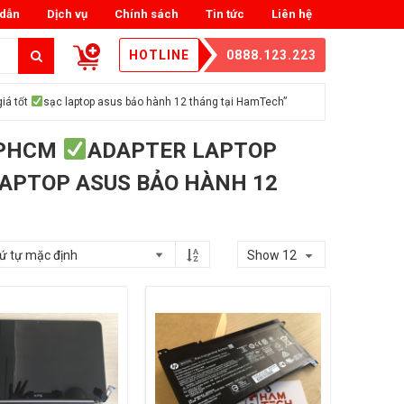
dẫn
Dịch vụ
Chính sách
Tin tức
Liên hệ
HOTLINE
0888.123.223
giá tốt
sạc laptop asus bảo hành 12 tháng tại HamTech”
TPHCM
ADAPTER LAPTOP
LAPTOP ASUS BẢO HÀNH 12
Show 12